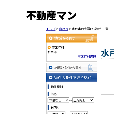
不動産マン
トップ
>
水戸市
>
水戸市の売買収益物件一覧
地域から探す
市区町村
水
水戸市
市区町村選択
沿線・駅から探す
物件の条件で絞り込む
物件種別
価格
～
利回り
～