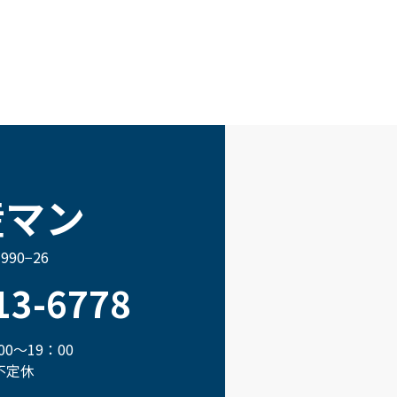
産マン
90−26
13-6778
0〜19：00
不定休