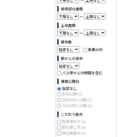
使用部分面積
～
土地面積
～
築年数
新築以外
駅からの徒歩
バス停からの時間を含む
情報公開日
指定なし
本日公開
(0)
3日以内に公開
(0)
7日以内に公開
(0)
こだわり条件
駐車場あり
(0)
即引渡し可
(0)
現在募集中
(0)