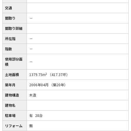
交通
間取り
－
間取り詳細
所在階
－
階数
－
使用部分面
－
積
2
土地面積
1379.75m
（417.37坪）
築年月
2006年04月
（築20年）
建物構造
木造
建物名
駐車場
有
28台
リフォーム
無