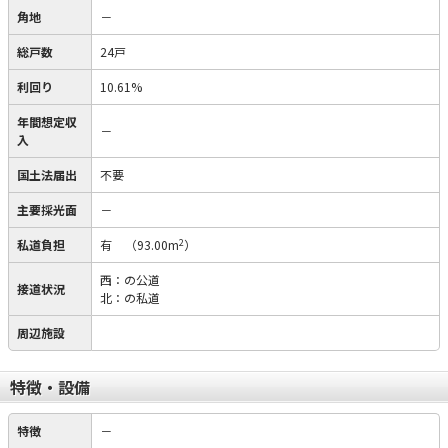
角地
－
総戸数
24戸
利回り
10.61%
年間想定収
－
入
国土法届出
不要
主要採光面
－
2
私道負担
有
（93.00m
）
西：の公道
接道状況
北：の私道
周辺施設
特徴・設備
特徴
－