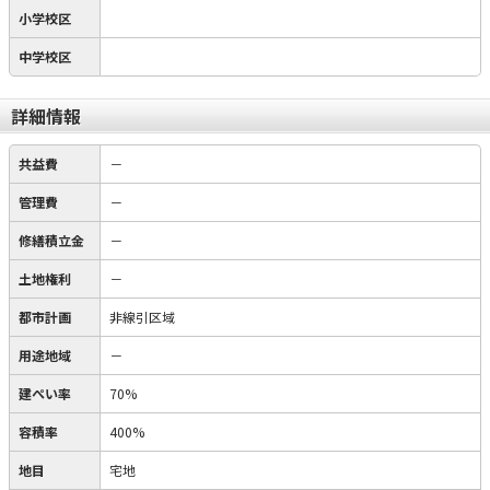
小学校区
中学校区
詳細情報
共益費
－
管理費
－
修繕積立金
－
土地権利
－
都市計画
非線引区域
用途地域
－
建ぺい率
70%
容積率
400%
地目
宅地