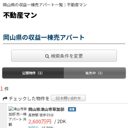
岡山県の収益一棟売アパート一覧｜不動産マン
不動産マン
岡山県の収益一棟売アパート
検索条件を変更
公開物件（1）
販売中（1）
1
件
チェックした物件を
お問い合わせ
岡山県津山市草加部
新着
高野駅
徒歩35分
2,600万円
/ 2DK
利回り
15.86%