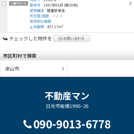
一棟アパート
築年月
1987年05月
(築39年)
建物構造
軽量鉄骨造
所在階/階数
－
/
－
使用部分面積
2
土地面積
437.17m
チェックした物件を
お問い合わせ
市区町村で検索
津山市
不動産マン
日光市板橋1990−26
090-9013-6778